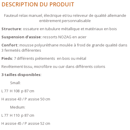
DESCRIPTION DU PRODUIT
Fauteuil relax manuel, électrique et/ou releveur de qualité allemande
entièrement personnalisable
Structure:
ossature en tubulure métallique et matériaux en bois
Suspension d’assise:
ressorts NOZAG en acier
Confort:
mousse polyuréthane moulée à froid de grande qualité dans
3 fermetés différentes
Pieds:
7 différents piétements en bois ou métal
Revêtement tissu, microfibre ou cuir dans différents coloris
3 tailles disponibles:
Small:
L 77 H 108 p 87 cm
H assise 43 / P assise 50 cm
Medium:
L 77 H 110 p 87 cm
H assise 45 / P assise 52 cm