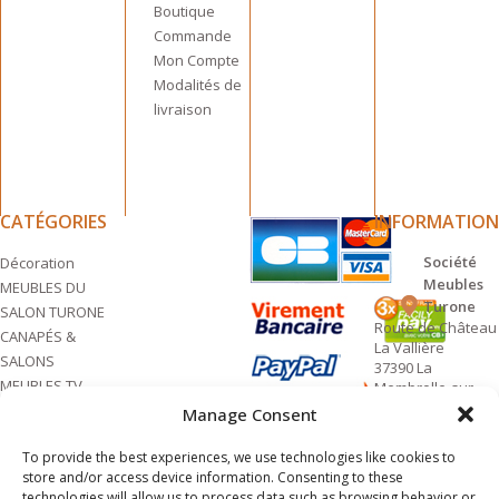
Boutique
Commande
Mon Compte
Modalités de
livraison
CATÉGORIES
INFORMATION
Société
Décoration
Meubles
MEUBLES DU
Turone
SALON TURONE
Route de Château
CANAPÉS &
La Vallière
SALONS
37390 La
MEUBLES TV
Membrolle-sur-
Choisille
TURONE
Manage Consent
FRANCE
SALLE À MANGER
To provide the best experiences, we use technologies like cookies to
TABLES BASSES
Contactez
store and/or access device information. Consenting to these
nous
TURONE
technologies will allow us to process data such as browsing behavior or