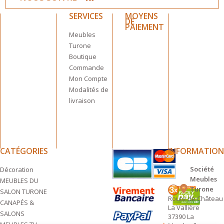
SERVICES
MOYENS
DE
PAIEMENT
Meubles
Turone
Boutique
Commande
Mon Compte
Modalités de
livraison
CATÉGORIES
INFORMATION
Société
Décoration
Meubles
MEUBLES DU
Turone
SALON TURONE
Route de Château
CANAPÉS &
La Vallière
SALONS
37390 La